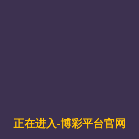
队整合了中国阿拉善、西安、青岛及希腊克里特岛等多地
捕捉到老化沙尘颗粒表面硝酸钙包裹层的“水膜”及其包
的水溶性有机碳（
WSOC
）占比高达
56%
，其中
66%
与沙
传输模型（
IMPACT
）中沙尘气溶胶化学模型的改进，模
撒哈拉到东亚的“沙尘带”，这一比例可飙升至
67%
。按
qSOA
总量，相当于为大气“注入”数百万吨隐形的有机气溶
沙尘的“水膜密码”
点认为，新鲜排放的沙尘疏水且化学惰性，但研究揭示：
，其吸湿性发生剧变——在相对湿度仅
8%
时即可吸附液态
如乙二醛）的“反应釜”，通过光氧化和低聚作用等途径
化沙尘表面的硝酸钙包裹层中的
12C-
、
12C14N-
和
14N16O
关键的是，这类反应无须云过程参与，在常见湿度条件下